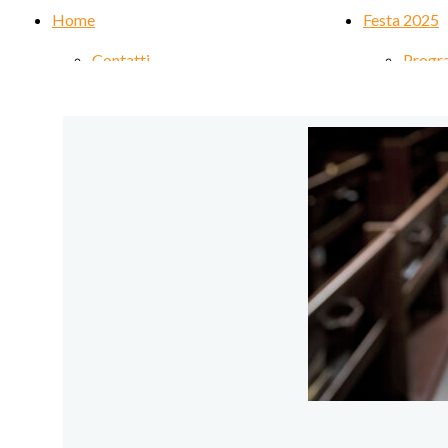
Home
Festa 2025
Contatti
Progr
Sacerdoti
Nuova
Archivio Camminiamo Insieme